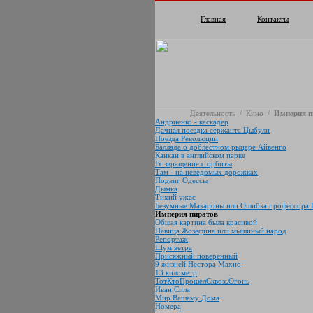
Главная
Контакты
Деятельность
/
Кино
/
Империя п
Андриенко - каскадер
Дачная поездка сержанта Цыбули
Поезда Революции
Баллада о доблестном рыцаре Айвенго
Канкан в английском парке
Возвращение с орбиты
Там - на неведомых дорожках
Подвиг Одессы
Дымка
Тихий ужас
Безумные Макароны или Ошибка профессора 
Империя пиратов
Общая картина была красивой
Певица Жозефина или мышиный народ
Репортаж
Шум ветра
Присяжный поверенный
9 жизней Нестора Махно
13 километр
ТотКтоПрошелСквозьОгонь
Иван Сила
Мир Вашему Дома
Номера