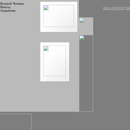
Валерий Чигляев,
Виктор
HOLLYWOOD УК
Андриенко