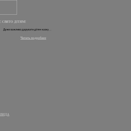
Є СВЯТО ДІТЯМ!
Дуже важливо дарувати дітям казку...
Читать подробнее
АВИДА