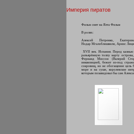
Империя пиратов
Фильм снят на Ялта Фильм
В ролях:
Алексей Петренко, Екатери
Нодар Мгалоблишвили, Арнис Лици
XVII век. Испания. Перед казнью
разъярённую толпу карту острова
Фернанд Миссон (Валерий Стор
инквизицией, бежит из-под страж
сокровищ, но не обогащение цель 
море и на суше, королевские инт
которым позавидовал бы сам Алекс