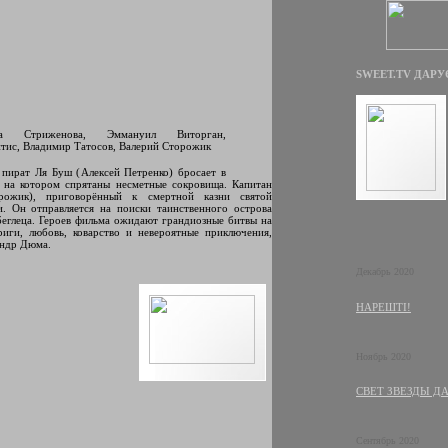
SWEET.TV ДАРУ
на Стриженова, Эммануил Виторган,
тис, Владимир Татосов, Валерий Сторожик
 пират Ля Буш (Алексей Петренко) бросает в
, на котором спрятаны несметные сокровища. Капитан
ожик), приговорённый к смертной казни святой
и. Он отправляется на поиски таинственного острова
беглеца. Героев фильма ожидают грандиозные битвы на
риги, любовь, коварство и невероятные приключения,
андр Дюма.
Декабрь 2020
НАРЕШТІ!
Ноябрь 2020
СВЕТ ЗВЕЗДЫ Д
Сентябрь 2020