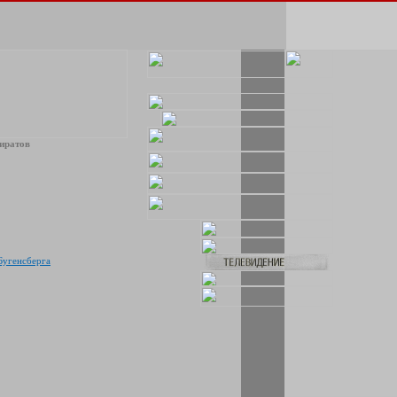
иратов
Бугенсберга