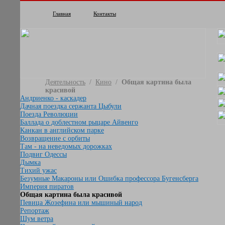
Главная
Контакты
Деятельность
/
Кино
/
Общая картина была
красивой
Андриенко - каскадер
Дачная поездка сержанта Цыбули
Поезда Революции
Баллада о доблестном рыцаре Айвенго
Канкан в английском парке
Возвращение с орбиты
Там - на неведомых дорожках
Подвиг Одессы
Дымка
Тихий ужас
Безумные Макароны или Ошибка профессора Бугенсберга
Империя пиратов
Общая картина была красивой
Певица Жозефина или мышиный народ
Репортаж
Шум ветра