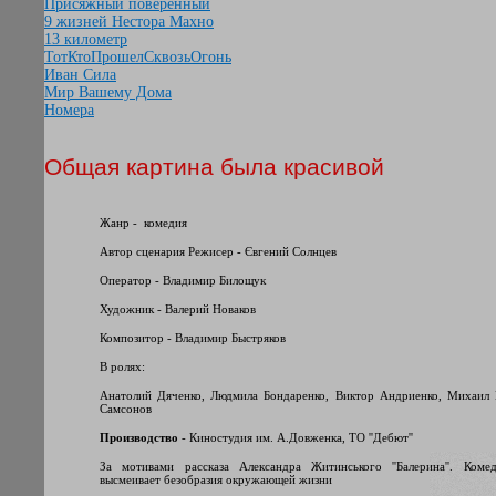
Присяжный поверенный
9 жизней Нестора Махно
13 километр
ТотКтоПрошелСквозьОгонь
Иван Сила
Мир Вашему Дома
Номера
Общая картина была красивой
Жанр
-
комедия
Автор сценария Режисер - Євгений Солнцев
Оператор - Владимир Билощук
Художник - Валерий Новаков
Композитор - Владимир Быстряков
В ролях:
Анатолий Дяченко, Людмила Бондаренко, Виктор Андриенко, Михаил
Самсонов
Производство
- Киностудия им. А.Довженка, ТО ''Дебют''
За мотивами рассказа Александра Житинського ''Балерина''. Коме
высмеивает безобразия окружающей жизни