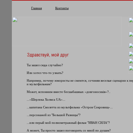
Главная
Контакты
Ты зашел сюда случайно?
Или хотел что-то узнать?
Например, почему юмористы не смеются, сочиняя веселые сценарии к п
и мультфильмам?
Может, вспомним вместе бесшабашных «довгоносиків»?..
...«Шерлока Холмса UA»...
...капитана Смолетта из мультфильма «Остров Сокровищ»...
...персонажей из "Большой Разницы"?
...или перый мой полнометражный фильм "ИВАН СИЛА"?
А может, Ты просто зашел поговорить со мной по душам?