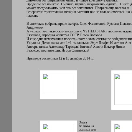
движения без разрешения мамы, и «щира красуня»-украинка.
Вроде бы все понятно. Смешно, игриво, искрометно, однако... Никто д
может предположить, чем это все закончится. Потрясающе веселая и
невероятно трогательная история заставит вас не толь ко смеяться, но 
плакать.
В спектакле собраны яркие актеры: Олег Филимонов, Руслана Пысанк
Андриенко.
А украсит этот актерский ансамбль «INVITED STAR» любимая актрис
Рязанова, народная артистка СССР Ольга Волкова.
И еще одна жемчужинка проекта - поет в этом спектакле победительн
Украины. Дети» на канале 1+1 «маленькая Эдит Пиаф» 10 летняя Аня 
Авторы пьесы Александр Тарасуль, Евгений Хаит и Виктор Явник
Режиссер постановщик Игорь Славинский
Премьера состоялась 12 и 13 декабря 2014 г..
Ольга
Волкова на
съемках для