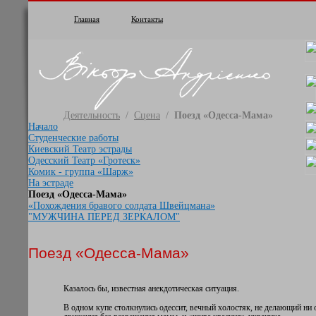
Главная
Контакты
Деятельность
/
Сцена
/
Поезд «Одесса-Мама»
Начало
Студенческие работы
Киевский Театр эстрады
Одесский Театр «Гротеск»
Комик - группа «Шарж»
На эстраде
Поезд «Одесса-Мама»
«Похождения бравого солдата Швейцмана»
"МУЖЧИНА ПЕРЕД ЗЕРКАЛОМ"
Поезд «Одесса-Мама»
Казалось бы, известная анекдотическая ситуация.
В одном купе столкнулись одессит, вечный холостяк, не делающий ни 