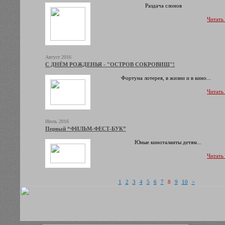
Раздача слонов
Читать
Август 2016
С ДНЁМ РОЖДЕНЬЯ - "ОСТРОВ СОКРОВИЩ"!
Фортуна лотерея, в жизни и в кино...
Читать
Июль 2016
Первый “ФИЛЬМ-ФЕСТ-БУК”
Юные киноталанты детям...
Читать
1
2
3
4
5
6
7
8
9
10
>