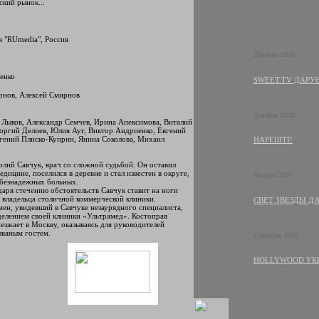
ский рынок...
 "RUmedia", Россия
Декабрь 2020
енко
SWEET.TV ДАРУЄ
нов, Алексей Смирнов
Декабрь 2020
 Лыков, Александр Семчев, Ирина Апексимова, Виталий
оргий Делиев, Юлия Ауг, Виктор Андриенко, Евгений
гений Плиско-Куприн, Янина Соколова, Михаил
НАРЕШТІ!
олий Савчук, врач со сложной судьбой. Он оставил
дицине, поселился в деревне и стал известен в округе,
Ноябрь 2020
 безнадежных больных.
аря стечению обстоятельств Савчук ставит на ноги
 владельца столичной коммерческой клиники.
СВЕТ ЗВЕЗДЫ Д
мен, увидевший в Савчуке незаурядного специалиста,
тделением своей клиники «Ультрамед». Костоправ
езжает в Москву, оказываясь для руководителей
званым гостем.
Сентябрь 2020
HOLLYWOOD УК