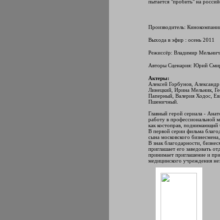
пытается "пробить" на россий
Производитель: Кинокомпания
Выхода в эфир : осень 2011
Режиссёр: Владимир Мельнич
Авторы Сценария: Юрий Смир
Актеры:
Алексей Горбунов, Александр
Линецкий, Ирина Мельник, Ге
Паперный, Валерия Ходос, Ев
Пшеничный.
Главный герой сериала - Анат
работу в профессиональной ме
как костоправ, поднимающий
В первой серии фильма благод
сына московского бизнесмена,
В знак благодарности, бизнес
приглашает его заведовать о
принимает приглашение и при
медицинского учреждения не