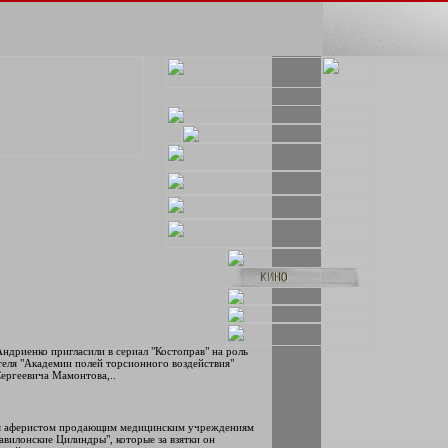
ндриенко пригласили в сериал "Костоправ" на роль
еля "Академии полей торсионного воздействия"
ергеевича Мамонтова,..
тся аферистом продающим медицинским учреждениям
авилонские Цилиндры", которые за взятки он