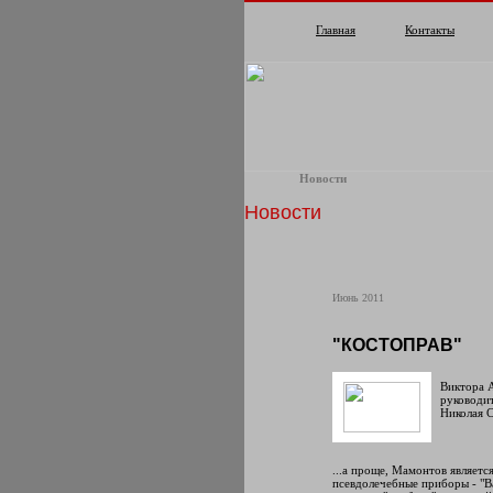
Главная
Контакты
Новости
Новости
Июнь 2011
"КОСТОПРАВ"
Виктора А
руководит
Николая С
...а проще, Мамонтов являе
псевдолечебные приборы - "В