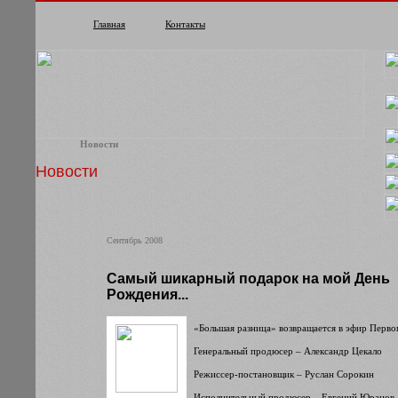
Главная
Контакты
Новости
Новости
Сентябрь 2008
Самый шикарный подарок на мой День
Рождения...
«Большая разница» возвращается в эфир Первог
Генеральный продюсер – Александр Цекало
Режиссер-постановщик – Руслан Сорокин
Исполнительный продюсер – Евгений Юранов