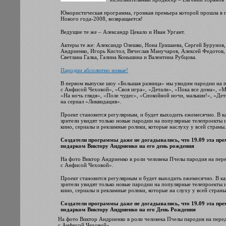
Юмористическая программа, громкая премьера которой прошла в 
Нового года-2008, возвращается!
Ведущие те же – Александр Цекало и Иван Ургант.
Актеры те же: Александр Олешко, Нона Гришаева, Сергей Бурунов,
Андриенко, Игорь Кистол, Вячеслав Манучаров, Алексей Федотов
Светлана Галка, Галина Коньшина и Валентина Рубцова.
Пародии абсолютно новые!
В первом выпуске шоу «Большая разница» мы увидим пародии на 
с Анфисой Чеховой», «Своя игра», «Детали», «Пока все дома», «
«На ночь глядя», «Поле чудес», «Спокойной ночи, малыши!», «Дет
на сериал «Ликвидация».
Проект становится регулярным, и будет выходить ежемесячно. В к
зрители увидят только новые пародии на популярные телепроекты 
кино, сериалы и рекламные ролики, которые наслуху у всей страны.
Создатели программы даже не догадывались, что 19.09 эта пре
подарком Виктору Андриенко на его день рождения
На фото Виктор Андриенко в роли человека Пчелы пародия на пер
с Анфисой Чеховой».
Проект становится регулярным и будет выходить ежемесячно. В к
зрители увидят только новые пародии на популярные телепроекты 
кино, сериалы и рекламные ролики, которые на слуху у всей страны
Создатели программы даже не догадывались, что 19.09 эта пре
подарком Виктору Андриенко на его День Рождения
На фото Виктор Андриенко в роли человека Пчелы пародия на пере
с Анфисой Чеховой».